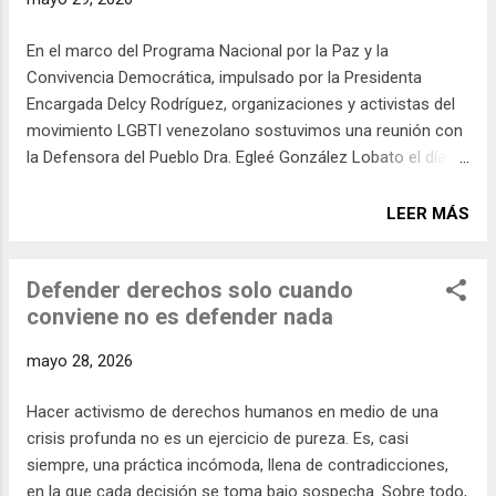
evidencias de delito, acompañado de exposición pública,
vulneración de su privacidad y denuncias de extorsión. En
En el marco del Programa Nacional por la Paz y la
aquel momento, más de 130 organizaciones nacionales e
Convivencia Democrática, impulsado por la Presidenta
internacionales denunciaron lo ocurrido como una clara
Encargada Delcy Rodríguez, organizaciones y activistas del
expresión de criminalización por orientación sexual. Lo...
movimiento LGBTI venezolano sostuvimos una reunión con
la Defensora del Pueblo Dra. Egleé González Lobato el día 27
de mayo de 2026, para exponer, una vez más, una verdad
incómoda pero persistente: en Venezuela la igualdad jurídica
LEER MÁS
de las personas LGBTI sigue siendo una promesa
incumplida. Este artículo tiene un propósito claro: rendir
Defender derechos solo cuando
cuentas a la población LGBTI que confía en nuestras
conviene no es defender nada
acciones frente al Estado, y explicar a la sociedad por qué
insistimos en que el problema no es cultural, ni simbólico, ni
mayo 28, 2026
administrativo, sino estructuralmente jurídico. Estuvieron
presentes Ingrid Barón (Diputada a la Asamblea Nacional y
Hacer activismo de derechos humanos en medio de una
Activista Lésbica), Richelle Briceño (Educadora, Abogada y
crisis profunda no es un ejercicio de pureza. Es, casi
Activista Trans), Giovanni Piermattei (Presidente de AC
siempre, una práctica incómoda, llena de contradicciones,
Venezuela Igualitaria), Emma Delgado (Activista Trans),
en la que cada decisión se toma bajo sospecha. Sobre todo,