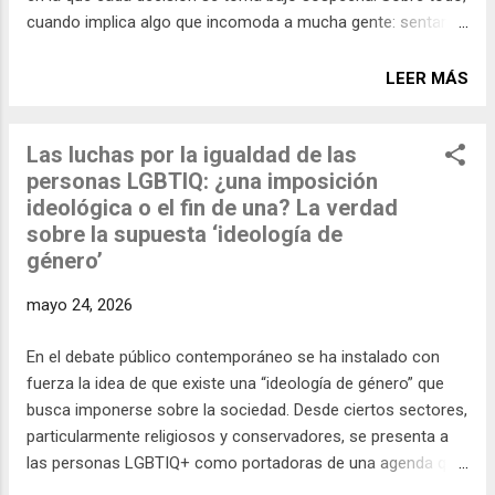
Alexis Bolívar (Activista Gay...
cuando implica algo que incomoda a mucha gente: sentarse
con instancias de poder mientras otro grupo exige distancia
absoluta, ruptura total y fidelidad sin matices. En contextos
LEER MÁS
de polarización extrema, el activismo deja de evaluarse por
su impacto real en la vida de las personas, para hacerlo por
Las luchas por la igualdad de las
su alineación con un relato, y entonces: • Dialogar se
personas LGBTIQ: ¿una imposición
convierte en traición. • Escuchar, en complicidad. • Insistir en
ideológica o el fin de una? La verdad
derechos universales, en tibieza. Pero la defensa de los
sobre la supuesta ‘ideología de
derechos humanos no es una épica. No promete héroes, ni
género’
salvadores, ni finales inmediatos. Es un trabajo paciente que
parte de una verdad incómoda: las víctimas existen incluso
mayo 24, 2026
cuando el escenario político no es el ideal, y sus derechos
no pueden esperar a que el conflicto se resue...
En el debate público contemporáneo se ha instalado con
fuerza la idea de que existe una “ideología de género” que
busca imponerse sobre la sociedad. Desde ciertos sectores,
particularmente religiosos y conservadores, se presenta a
las personas LGBTIQ+ como portadoras de una agenda que
pretende transformar valores, alterar la familia y