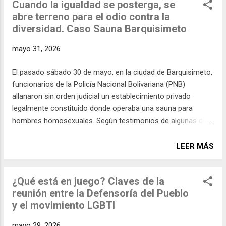
Cuando la igualdad se posterga, se
con el tiempo— tiene consecuencias concretas: nos empuja
abre terreno para el odio contra la
a conformarnos, a negociar derechos, a aceptar avances
diversidad. Caso Sauna Barquisimeto
parciales como si fueran suficientes. Así, la desigualdad deja
de ser un problema urgente y se convierte en una condición
mayo 31, 2026
a gestionar. Cuando lo “cultural” se convierte en límite, surge
una pregunta clave: ¿qué está en el centro? La dignidad
El pasado sábado 30 de mayo, en la ciudad de Barquisimeto,
humana es la respuesta, y la dignidad no puede esperar a la
funcionarios de la Policía Nacional Bolivariana (PNB)
cultura. La historia demuestra que la cultura no cambi...
allanaron sin orden judicial un establecimiento privado
legalmente constituido donde operaba una sauna para
hombres homosexuales. Según testimonios de algunas de
las 33 víctimas, el procedimiento derivó en detenciones
arbitrarias, hostigamiento y presuntos actos de extorsión,
LEER MÁS
bajo acusaciones no sustentadas de prostitución y
consumo de estupefacientes. No se trata de un hecho
¿Qué está en juego? Claves de la
aislado. Este evento revive un precedente alarmante
reunión entre la Defensoría del Pueblo
ocurrido en julio de 2023 en Valencia, estado Carabobo,
y el movimiento LGBTI
cuando 33 hombres gays y bisexuales fueron detenidos en
circunstancias similares: un allanamiento irregular, sin
mayo 29, 2026