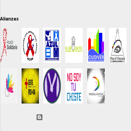
evidencia científica y en una tradición pedagógica
ampliamente desarrollada en América Latina. Un mandato
Alianzas
constitucional, no una opción ideológica La Educación
Integral de la Sexualidad no surge de agendas coyunturales
ni de intereses particulares. Se encuentra directamente
vinculada al orden constitucional venezolano. La
Constitución establece que la educación es un derecho
humano fundamental, orientado al pleno desarrollo de...
Con tecnología de Blogger
R.I.F. N° J-40283216-8