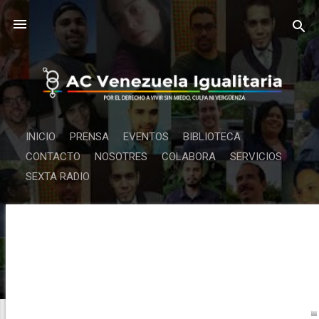
Ir al conten
INICIO
PRENSA
EVENTOS
BIBLIOTECA
CONTACTO
NOSOTRES
COLABORA
SERVICIOS
SEXTA RADIO
E
n
t
r
a