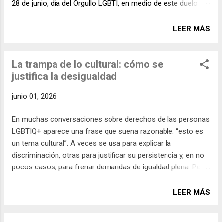
28 de junio, día del Orgullo LGBTI, en medio de este duelo
colectivo, hay una verdad que también merece ser
nombrada: no todas las personas viven esta tragedia en
LEER MÁS
igualdad de condiciones. Reconocer esto no divide ni resta
importancia al dolor nacional; por el contrario, permite
ampliar nuestra comprensión de lo ocurrido y garantizar que
La trampa de lo cultural: cómo se
nadie quede invisibilizado. Las personas LGBTI enfrentan
justifica la desigualdad
barreras estructurales que, en contextos de emergencia, se
junio 01, 2026
traducen en formas concretas de exclusión, desprotección
y vulneración de derechos. En este arículo nos queremos
En muchas conversaciones sobre derechos de las personas
referir a algunas de estas situaciones posibles. Una de las
LGBTIQ+ aparece una frase que suena razonable: “esto es
principales dificultades radica en la falta de reconocimiento
un tema cultural”. A veces se usa para explicar la
legal de los vínculos familiares. Parejas del mismo sexo
discriminación, otras para justificar su persistencia y, en no
pueden ...
pocos casos, para frenar demandas de igualdad plena. Pero
detenernos allí, sin cuestionar lo que implica esa afirmación,
puede ser profundamente limitante. Sí, la discriminación
LEER MÁS
tiene raíces culturales. Pero asumir que, por ser cultural, es
casi inmodificable —o que solo puede cambiar lentamente