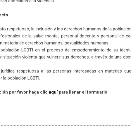
ias asociadas a la violencia.
ecto
rato respetuoso, la inclusión y los derechos humanos de la població
rofesionales de la salud mental, personal docente y personal de ce
en materia de derechos humanos, sexualidades humanas.
 población LGBTI en el proceso de empoderamiento de su identi
r situación violenta que vulnere sus derechos, a través de una ate
a jurídica respetuosa a las personas interesadas en materias que
or la población LGBTI.
nción por favor haga clic
aquí
para llenar el formuario