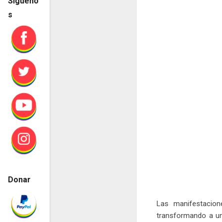
Sígueno
s
Donar
Las manifestacione
transformando a un