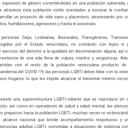
, expresión de género convirtiéndoles en una población vulnerada, 
e atraviesa esta población están orientadas a socavar la confi
arrollar un proyecto de vida sano y placentero, atravesando por 
os, humillaciones, agresiones y hasta el asesinato.
 personas Gays, Lesbianas, Bisexuales, Transgéneras, Transexu
tegidas por el Estado venezolano, no contando con leyes ni po
 ejercicio del derecho a la igualdad sin discriminación alguna, así c
rsistencia de una vida llena de culpas, miedos y vergüenzas. Ade
tidas con el resto de la población venezolana producto de l
pandemia del COVID-19, las personas LGBTI deben lidiar con la viol
ios hogares, lo que les impide alcanzar el bienestar mínimo nece
xiste una superestructura LGBTI-odiante que se reproduce en ope
ción, así como en operadores de salud y salud mental, las atenci
or prejuicios hacia la población LGBTI, muchas veces re victimizándo
 alcance nacional que brinde acompañamiento respetuoso y un 
 personas adultas LGBTI, sometidas a situaciones de violencia co