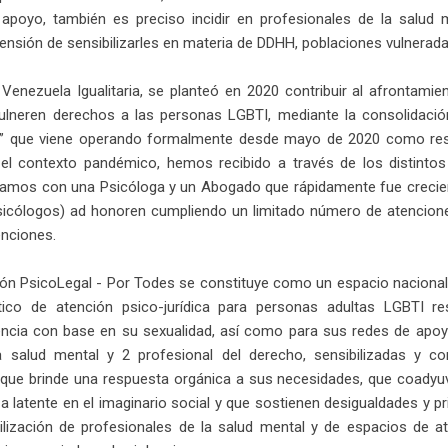
apoyo, también es preciso incidir en profesionales de la salud
tensión de sensibilizarles en materia de DDHH, poblaciones vulnerad
Venezuela Igualitaria, se planteó en 2020 contribuir al afrontamie
ulneren derechos a las personas LGBTI, mediante la consolidació
s” que viene operando formalmente desde mayo de 2020 como res
 el contexto pandémico, hemos recibido a través de los distint
os con una Psicóloga y un Abogado que rápidamente fue creciend
sicólogos) ad honoren cumpliendo un limitado número de atencione
enciones.
ión PsicoLegal - Por Todes se constituye como un espacio nacion
tico de atención psico-jurídica para personas adultas LGBTI re
lencia con base en su sexualidad, así como para sus redes de apo
a salud mental y 2 profesional del derecho, sensibilizadas y c
que brinde una respuesta orgánica a sus necesidades, que coadyuve
a latente en el imaginario social y que sostienen desigualdades y pr
ilización de profesionales de la salud mental y de espacios de a