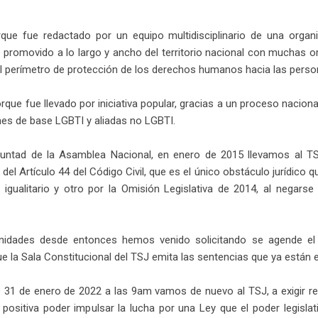
rque fue redactado por un equipo multidisciplinario de una orga
fue promovido a lo largo y ancho del territorio nacional con muchas 
el perímetro de protección de los derechos humanos hacia las pers
rque fue llevado por iniciativa popular, gracias a un proceso nacion
es de base LGBTI y aliadas no LGBTI.
oluntad de la Asamblea Nacional, en enero de 2015 llevamos al TS
 del Artículo 44 del Código Civil, que es el único obstáculo jurídico q
l igualitario y otro por la Omisión Legislativa de 2014, al negarse
unidades desde entonces hemos venido solicitando se agende el 
e la Sala Constitucional del TSJ emita las sentencias que ya están e
e 31 de enero de 2022 a las 9am vamos de nuevo al TSJ, a exigir 
positiva poder impulsar la lucha por una Ley que el poder legislati