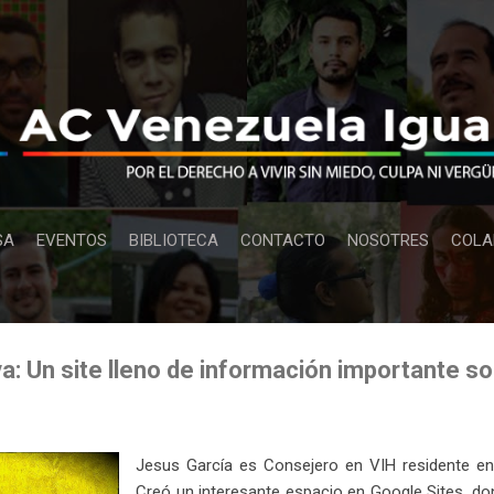
Ir al contenido principal
SA
EVENTOS
BIBLIOTECA
CONTACTO
NOSOTRES
COLA
a: Un site lleno de información importante s
Jesus García es Consejero en VIH residente en
Creó un interesante espacio en Google Sites, d