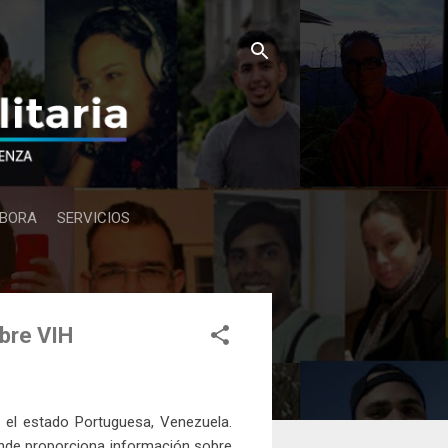
BORA
SERVICIOS
obre VIH
 el estado Portuguesa, Venezuela.
onde proporciona información sobre