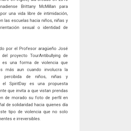
nadiense Brittany McMillan para
z por una vida libre de intimidación,
 las escuelas hacia niños, niñas y
ientación sexual o identidad de
ado por el Profesor aragüeño José
 del proyecto TourAntibullying de
o es una forma de violencia que
es más aun cuando involucra la
o percibida de niños, niñas y
o el SpiritDay es una propuesta
te que invita a que vistan prendas
en de morado su foto de perfil en
l de solidaridad hacia quienes día
ste tipo de violencia que no solo
ntes e irreversibles.