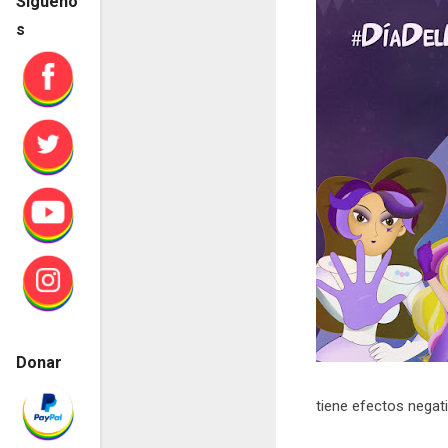
Sígueno
s
Donar
tiene efectos negat