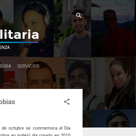
BORA
SERVICIOS
Fobias
8 de octubre se conmemora el Día
nombre en inglés) día creado en 2010