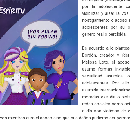
por la adolescente ca
visibilizar y alzar la vo
hostigamiento o acoso en
adolescentes por su or
género real o percibida.
De acuerdo a lo plante
Bordón, creador y líder
Melissa Loto, el acos
asume formas invisibl
sexualidad asumida 
adolescentes. Por ell
asumida internacionalmen
moradas ese día o pint
redes sociales como seña
a día son víctimas de e
ivos mientras dura el acoso sino que sus daños pudieran ser permane