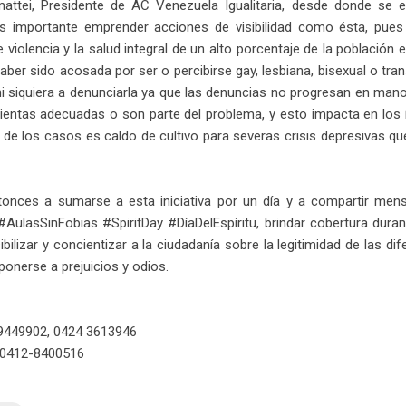
mattei, Presidente de AC Venezuela Igualitaria, desde donde se 
s importante emprender acciones de visibilidad como ésta, pues
 violencia y la salud integral de un alto porcentaje de la población e
aber sido acosada por ser o percibirse gay, lesbiana, bisexual o tra
ni siquiera a denunciarla ya que las denuncias no progresan en man
entas adecuadas o son parte del problema, y esto impacta en los 
r de los casos es caldo de cultivo para severas crisis depresivas 
ntonces a sumarse a esta iniciativa por un día y a compartir men
AulasSinFobias #SpiritDay #DíaDelEspíritu, brindar cobertura duran
bilizar y concientizar a la ciudadanía sobre la legitimidad de las d
onerse a prejuicios y odios.
9449902, 0424 3613946
i 0412-8400516