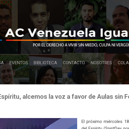
Ir al contenido principal
SA
EVENTOS
BIBLIOTECA
CONTACTO
NOSOTRES
COLA
 Espíritu, alcemos la voz a favor de Aulas sin 
El próximo miércoles 1
del Espíritu (SpiritDay, 