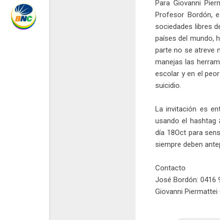
Para Giovanni Pier
Profesor Bordón, e
sociedades libres de
países del mundo, h
parte no se atreve 
manejas las herrami
escolar y en el peo
suicidio.
La invitación es e
usando el hashtag #
día 18Oct para sensi
siempre deben antep
Contacto
José Bordón: 0416 
Giovanni Piermatte