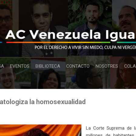
Ir al contenido principal
SA
EVENTOS
BIBLIOTECA
CONTACTO
NOSOTRES
COLA
patologiza la homosexualidad
8
La Corte Suprema de la
millones de habitantes,