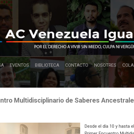
Ir al contenido principal
SA
EVENTOS
BIBLIOTECA
CONTACTO
NOSOTRES
COLA
ntro Multidisciplinario de Saberes Ancestral
Desde el día 10 y hasta e
Primer Encuentro Multidi