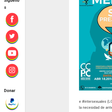
Sígueno
s
Donar
e #intersexuales (LG
la necesidad de ante