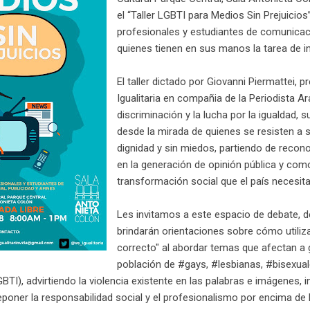
el “Taller LGBTI para Medios Sin Prejuicios
profesionales y estudiantes de comunicació
quienes tienen en sus manos la tarea de i
El taller dictado por Giovanni Piermattei,
Igualitaria en compañia de la Periodista 
discriminación y la lucha por la igualdad, 
desde la mirada de quienes se resisten a so
dignidad y sin miedos, partiendo de recon
en la generación de opinión pública y com
transformación social que el país necesita
Les invitamos a este espacio de debate, 
brindarán orientaciones sobre cómo utiliza
correcto" al abordar temas que afectan a 
población de #gays, #lesbianas, #bisexua
BTI), advirtiendo la violencia existente en las palabras e imágenes, i
poner la responsabilidad social y el profesionalismo por encima de l