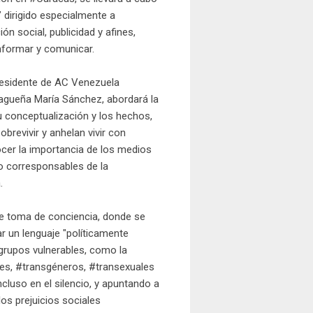
” dirigido especialmente a
n social, publicidad y afines,
nformar y comunicar.
 presidente de AC Venezuela
Aragueña María Sánchez, abordará la
su conceptualización y los hechos,
brevivir y anhelan vivir con
ocer la importancia de los medios
o corresponsables de la
.
de toma de conciencia, donde se
r un lenguaje "políticamente
grupos vulnerables, como la
les, #transgéneros, #transexuales
ncluso en el silencio, y apuntando a
os prejuicios sociales