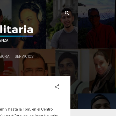
BORA
SERVICIOS
am y hasta la 1pm, en el Centro
lón en #Caracas, se llevará a cabo