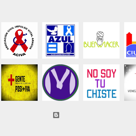
Con tecnología de Blogger
R.I.F. N° J-40283216-8