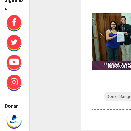
Sígueno
s
Donar Sangr
Donar