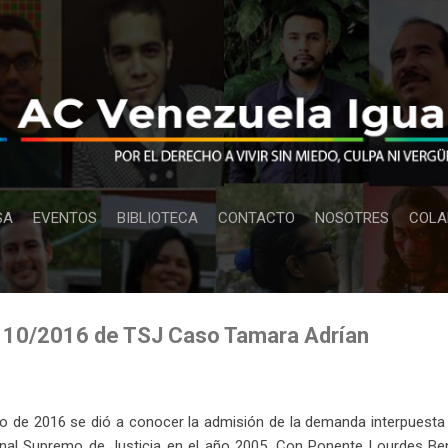
Ir al contenido principal
SA
EVENTOS
BIBLIOTECA
CONTACTO
NOSOTRES
COLA
 10/2016 de TSJ Caso Tamara Adrían
o de 2016 se dió a conocer la admisión de la demanda interpuesta
bunal Supremo de Justicia en el año 2005. Con Ponente Lourdes Be