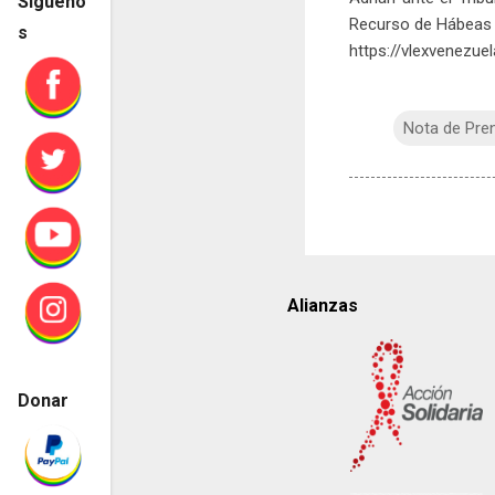
Sígueno
Recurso de Hábeas da
s
https://vlexvenezu
Nota de Pre
Alianzas
Donar