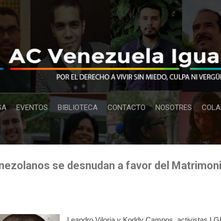
Ir al contenido principal
SA
EVENTOS
BIBLIOTECA
CONTACTO
NOSOTRES
COLA
nezolanos se desnudan a favor del Matrimonio
Leandro Viloria y Koddy Campos, activistas LGB