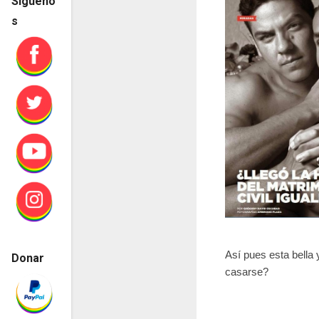
Sígueno
s
Así pues esta bella
Donar
casarse?