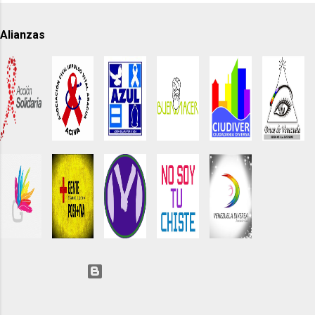
Alianzas
Con tecnología de Blogger
R.I.F. N° J-40283216-8